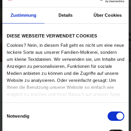
Zustimmung
Details
Über Cookies
DIESE WEBSEITE VERWENDET COOKIES
Cookies? Nein, in diesem Fall geht es nicht um eine neue
leckere Sorte aus unserer Familien-Molkerei, sondern
um kleine Textdateien. Wir verwenden sie, um Inhalte und
Anzeigen zu personalisieren, Funktionen für soziale
Medien anbieten zu können und die Zugriffe auf unsere
Auf lange Sicht betrachtet
Website zu analysieren. Oder vereinfacht gesagt: Um
Ihnen die Benutzung unserer Website so einfach wie
möglich zu machen und Ihren Besuch auf unserer Seite
Schon mancher hat bei Saliter seinen Weg über
besser verstehen zu können. Weitere Informationen
Jahre vom Azubi zum Produktionsleiter gemacht.
finden Sie in unseren Bestimmungen zum
Datenschutz
.
Einwilligungsauswahl
Wie kommt es, dass hier so viele so lange so
Notwendig
glücklich mit ihrem Arbeitsplatz sind? Dafür gibt
es mindestens drei gute Gründe. Erstens: Saliter