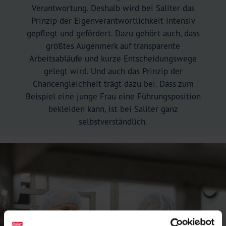
Verantwortung. Deshalb wird bei Saliter das
Prinzip der Eigenverantwortlichkeit intensiv
gepflegt und gefördert. Dazu gehört auch, dass
größtes Augenmerk auf transparente
Arbeitsabläufe und kurze Entscheidungswege
gelegt wird. Und auch das Prinzip der
Chancengleichheit trägt dazu bei. Dass zum
Beispiel eine junge Frau eine Führungsposition
bekleiden kann, ist bei Saliter ganz
selbstverständlich.